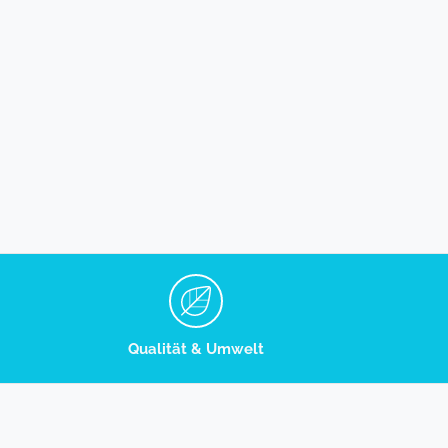
6
V
Qualität & Umwelt