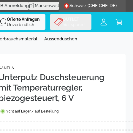
n
ar
2B Anmeldung
Markenwelt
Schweiz (CHF CHF, DE)
l
e
Offerte Anfragen
OUTLET
o
n
Unverbindlich
hier sparen!
g
k
g
or
erbrauchsmaterial
Aussenduschen
e
b
n
SANELA
Unterputz Duschsteuerung
mit Temperaturregler,
piezogesteuert, 6 V
nicht auf Lager / auf Bestellung