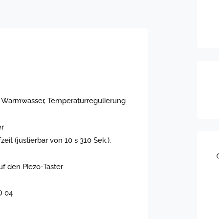
d Warmwasser, Temperaturregulierung
er
it (justierbar von 10 s 310 Sek.),
f den Piezo-Taster
D 04