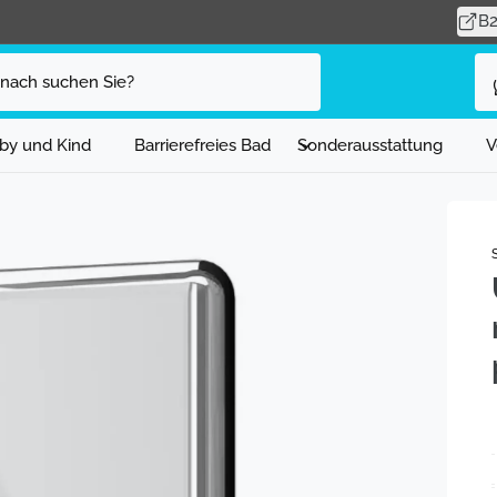
B
by und Kind
Barrierefreies Bad
Sonderausstattung
V
atron AG
gacherstrasse 26
 Fällanden
weiz
448256262
bholung verfügbar, Gewöhnlich fertig in
4 Stunden