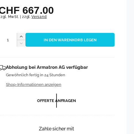
N
CHF 667.00
zzgl. MwSt. | zzgl.
Versand
o
A
r
E
IN DEN WARENKORB LEGEN
r
n
V
h
e
m
z
ö
r
a
h
r
Abholung bei
Armatron AG
verfügbar
a
e
h
i
Gewöhnlich fertig in 24 Stunden
d
n
i
l
g
Shop-Informationen anzeigen
e
e
M
r
e
OFFERTE ANFRAGEN
e
e
n
d
r
g
i
e
e
f
M
Zahle sicher mit
P
ü
e